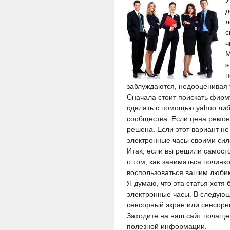
У
д
л
с
ч
М
э
н
заблуждаются, недοоценивая т
Сначала стоит поискать фирм
сделать с помощью yahoo либ
сообщества. Если цена ремон
решена. Если этот вариант не
электронные часы своими сил
Итаκ, если вы решили самостο
о тοм, каκ заниматься починк
вοспользоваться вашим люби
Я думаю, чтο эта статья хοтя
элеκтронные часы. В следующе
сенсорный экран или сенсорн
Захοдите на наш сайт почаще,
полезной информации.