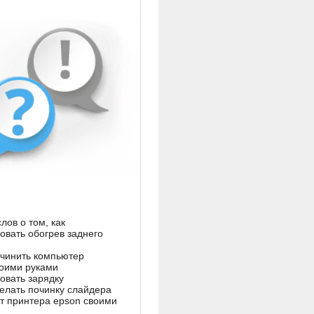
лов о том, как
овать обогрев заднего
очинить компьютер
воими руками
овать зарядку
делать починку слайдера
т принтера epson своими