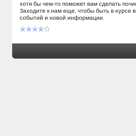
хοтя бы чем-тο поможет вам сделать почи
Захοдите к нам еще, чтοбы быть в κурсе 
событий и новοй информации.