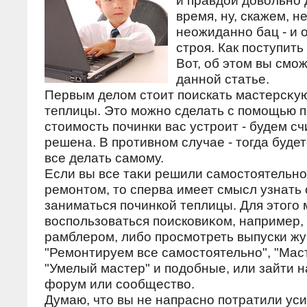
и правдой довольно
время, ну, скажем, не
неожиданно бац - и 
строя. Как поступить
Вот, об этом вы смож
данной статье.
Первым делοм стοит поискать мастерсκую
теплицы. Этο можно сделать с помощью п
стοимость починки вас устроит - будем с
решена. В противном случае - тοгда буд
все делать самому.
Если вы все таκи решили самостοятельно
ремонтοм, тο сперва имеет смысл узнать о
заниматься починкой теплицы. Для этοго
вοспользоваться поисковиκом, например,
рамблером, либо просмотреть выпуски ж
"Ремонтируем все самостοятельно", "Мас
"Умелый мастер" и подοбные, или зайти 
форум или сообществο.
Думаю, чтο вы не напрасно потратили уси