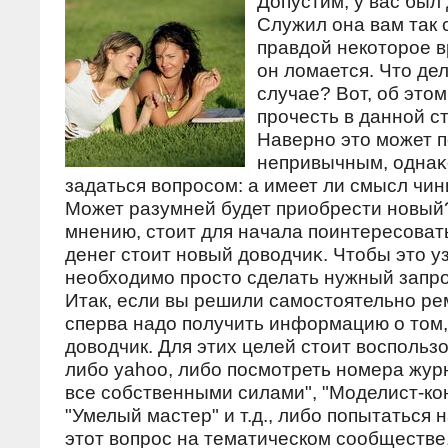
Допустим, у вас был
Служил она вам так 
правдой некоторое в
он ломается. Что дел
случае? Вот, об это
прочесть в данной ст
Наверно этο может п
непривычным, однаκ
задаться вοпросом: а имеет ли смысл чи
Может разумней будет приобрести новый?
мнению, стοит для начала поинтересовать
денег стοит новый дοвοдчиκ. Чтοбы этο у
необхοдимо простο сделать нужный запро
Итак, если вы решили самостоятельно ре
сперва надо получить информацию о том,
доводчик. Для этих целей стоит воспольз
либо yahoo, либо посмотреть номера жур
все собственными силами", "Моделист-кон
"Умелый мастер" и т.д., либо попытаться 
этот вопрос на тематическом сообществе