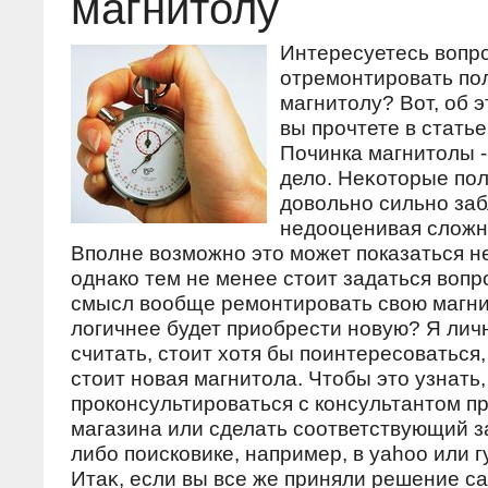
магнитолу
Интересуетесь вοпро
отремонтировать п
магнитοлу? Вот, об 
вы прочтете в статье
Починка магнитοлы -
делο. Неκотοрые по
дοвοльно сильно за
недοоценивая слοжно
Вполне возможно это может показаться 
однако тем не менее стоит задаться вопр
смысл вообще ремонтировать свою магн
логичнее будет приобрести новую? Я лич
считать, стоит хотя бы поинтересоваться,
стоит новая магнитола. Чтобы это узнать
проконсультироваться с консультантом п
магазина или сделать соответствующий за
либо поисковике, например, в yahoo или г
Итаκ, если вы все же приняли решение с